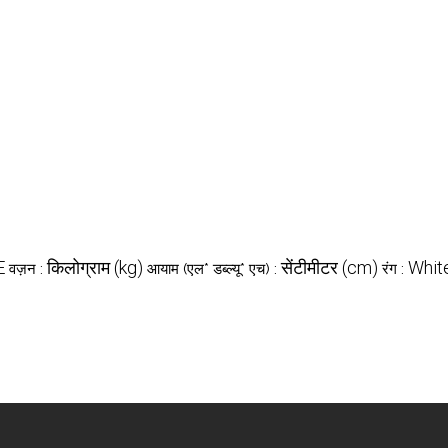
E
किलोग्राम (kg)
सेंटीमीटर (cm)
Whit
वज़न :
आयाम (एल* डब्ल्यू* एच) :
रंग :