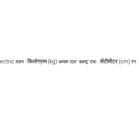
lectric
किलोग्राम (kg)
सेंटीमीटर (cm)
वज़न :
आयाम (एल* डब्ल्यू* एच) :
रंग 