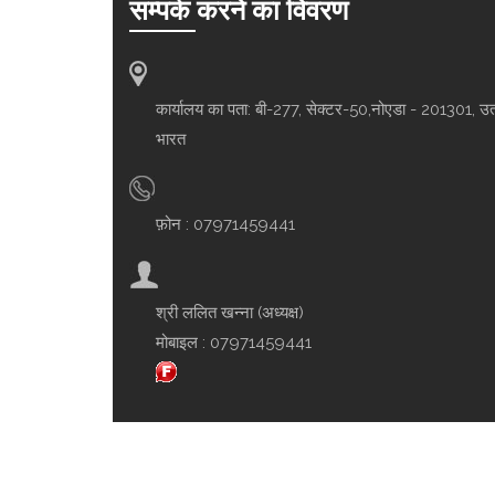
सम्पर्क करने का विवरण
कार्यालय का पता: बी-277, सेक्टर-50,नोएडा - 201301, उत
भारत
फ़ोन :
07971459441
श्री ललित खन्ना
(
अध्यक्ष
)
मोबाइल :
07971459441